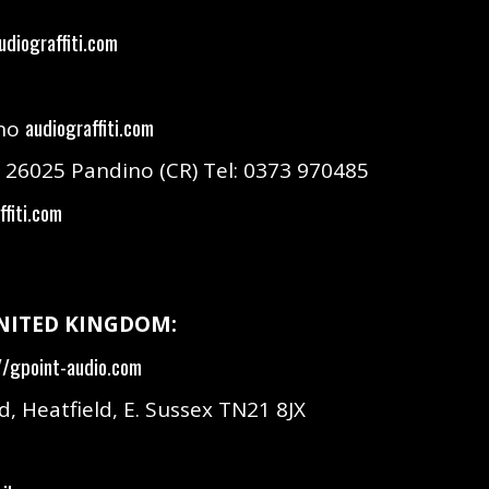
diograffiti.com
audiograffiti.com
ino
 5, 26025 Pandino (CR) Tel: 0373 970485
fiti.com
UNITED KINGDOM:
//gpoint-audio.com
, Heatfield, E. Sussex TN21 8JX