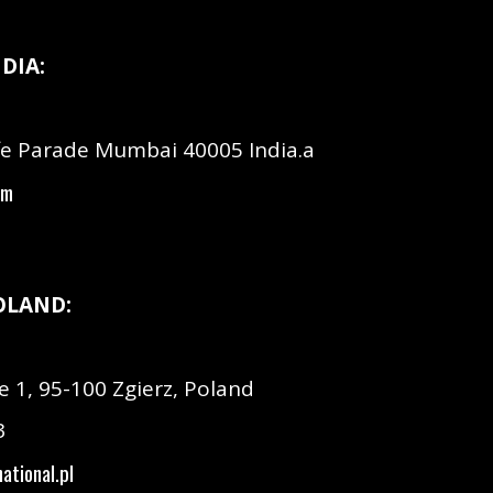
DIA:
fe Parade Mumbai 40005 India.a
om
OLAND:
e 1, 95-100 Zgierz, Poland
3
ational.pl