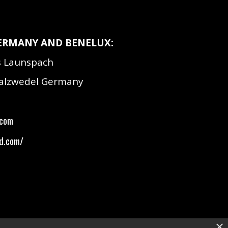
GERMANY AND BENELUX:
as Launspach
Salzwedel Germany
.com
nd.com/
×