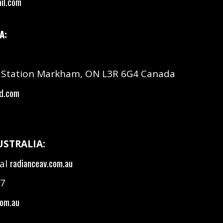
il.com
A:
 Station Markham, ON L3R 6G4 Canada
td.com
USTRALIA:
radianceav.com.au
ual
17
com.au