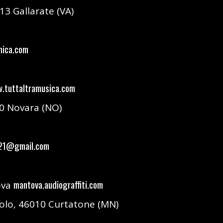
13 Gallarate (VA)
nica.com
.tuttaltramusica.com
0 Novara (NO)
021@gmail.com
mantova.audiograffiti.com
ova
zolo, 46010 Curtatone (MN)