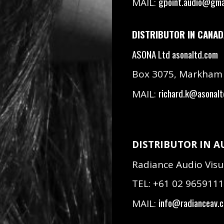
gpoint.audio@gma
MAIL:
DISTRIBUTOR IN CANAD
ASONA Ltd
asonaltd.com
Box 3075, Markham
richard.k@asonal
MAIL:
DISTRIBUTOR IN A
Radiance Audio Vis
TEL: +61 02 965911
info@radianceav.
MAIL: