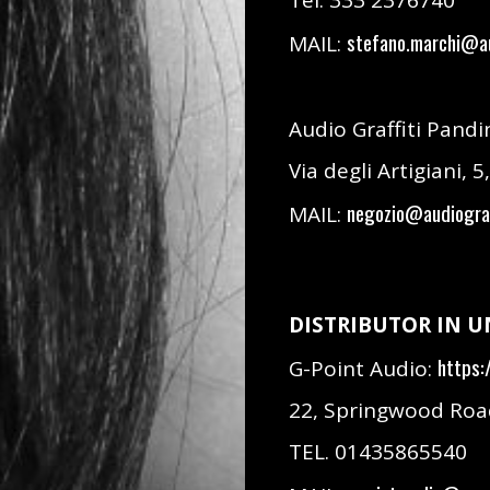
Tel: 333 2376740
stefano.marchi@au
MAIL:
Audio Graffiti Pand
Via degli Artigiani,
negozio@audiograf
MAIL:
DISTRIBUTOR IN 
https:
G-Point Audio:
22, Springwood Road
TEL. 01435865540