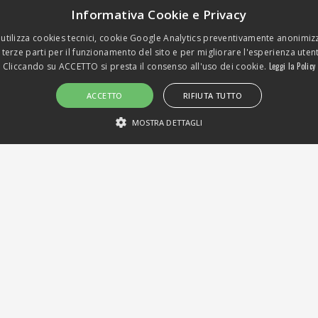
Informativa Cookie e Privacy
 utilizza cookies tecnici, cookie Google Analytics preventivamente anonimizz
 terze parti per il funzionamento del sito e per migliorare l'esperienza uten
Cliccando su ACCETTO si presta il consenso all'uso dei cookie.
Leggi la Policy
ACCETTO
RIFIUTA TUTTO
A INTERNATIONAL | P.IVA 04609370160 |
PRIVACY
|
MOSTRA DETTAGLI
STRETTAMENTE NECESSARI E STATISTICHE
Strettamente necessari e Statistiche
to Web principale come l'accesso degli utenti e la gestione dell'account. Il sito We
scrizione
kie generato da applicazioni basate sul linguaggio PHP. Si tratta di un identificatore
ente. Normalmente è un numero generato in modo casuale, il modo in cui viene util