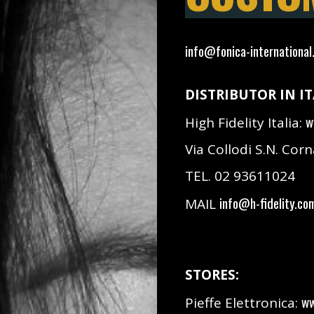
info@fonica-international
DISTRIBUTOR IN IT
w
High Fidelity Italia:
Via Collodi S.N. Cor
TEL. 02 93611024
info@h-fidelity.co
MAIL
STORES:
ww
Pieffe Elettronica: