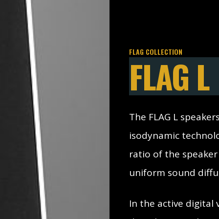
FLAG COLLECTION
FLAG L
The FLAG L speakers 
isodynamic technolo
ratio of the speaker
uniform sound diffus
In the active digita