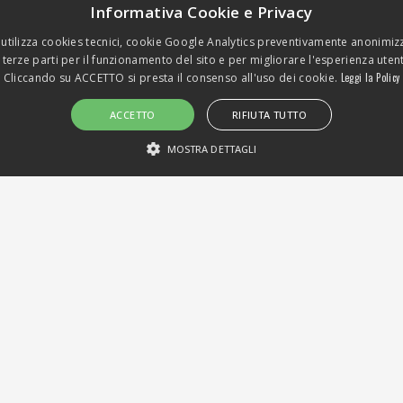
Informativa Cookie e Privacy
 utilizza cookies tecnici, cookie Google Analytics preventivamente anonimizz
 terze parti per il funzionamento del sito e per migliorare l'esperienza uten
Cliccando su ACCETTO si presta il consenso all'uso dei cookie.
Leggi la Policy
ACCETTO
RIFIUTA TUTTO
A INTERNATIONAL | P.IVA 04609370160 |
PRIVACY
|
MOSTRA DETTAGLI
STRETTAMENTE NECESSARI E STATISTICHE
Strettamente necessari e Statistiche
to Web principale come l'accesso degli utenti e la gestione dell'account. Il sito We
scrizione
kie generato da applicazioni basate sul linguaggio PHP. Si tratta di un identificatore
ente. Normalmente è un numero generato in modo casuale, il modo in cui viene util
mantenere uno stato di accesso per un utente tra le pagine.