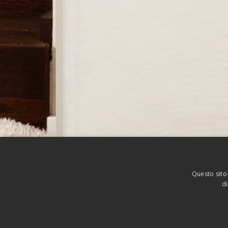
HOME
FLAG S
FLAG M
FLAG L
Questo sito
LaGRANDE
di
CONTACT/CUSTOMER CARE